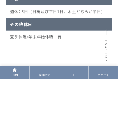
週休2.5日（日祝及び平日1日、木土どちらか半日）
その他休日
夏季休暇/年末年始休暇 有
PAGE TOP
HOME
混雑状況
TEL
アクセス
〒169-0075
東京都新宿区高田馬場3-3-1
ユニオン駅前ビル3F