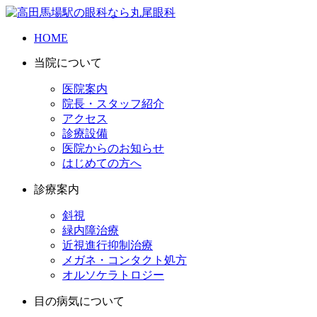
HOME
当院について
医院案内
院長・スタッフ紹介
アクセス
診療設備
医院からのお知らせ
はじめての方へ
診療案内
斜視
緑内障治療
近視進行抑制治療
メガネ・コンタクト処方
オルソケラトロジー
目の病気について