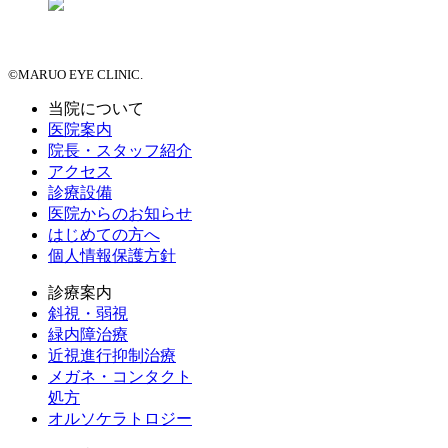
©MARUO EYE CLINIC.
当院について
医院案内
院長・スタッフ紹介
アクセス
診療設備
医院からのお知らせ
はじめての方へ
個人情報保護方針
診療案内
斜視・弱視
緑内障治療
近視進行抑制治療
メガネ・コンタクト
処方
オルソケラトロジー