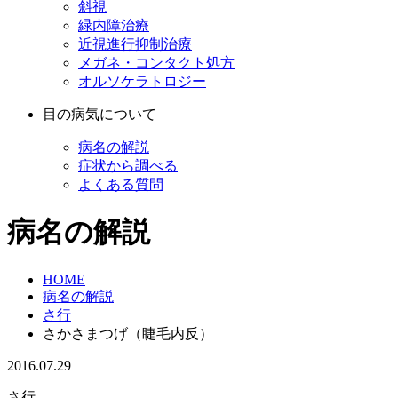
斜視
緑内障治療
近視進行抑制治療
メガネ・コンタクト処方
オルソケラトロジー
目の病気について
病名の解説
症状から調べる
よくある質問
病名の解説
HOME
病名の解説
さ行
さかさまつげ（睫毛内反）
2016.07.29
さ行